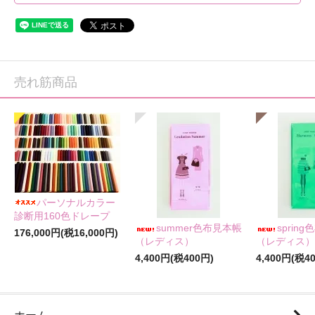
売れ筋商品
パーソナルカラー
診断用160色ドレープ
summer色布見本帳
sprin
176,000円(税16,000円)
（レディス）
（レディス）
4,400円(税400円)
4,400円(税4